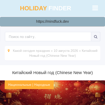
HOLIDAY
FINDER
https://mindfuck.dev
Какой сегодня праздник
»
10 августа 2026
»
Китайский
Новый год (Chinese New Year)
Китайский Новый год (Chinese New Year)
Национальные
|
Народные