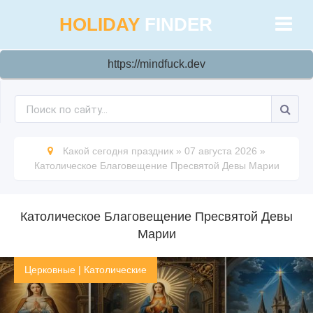
HOLIDAY
FINDER
https://mindfuck.dev
Какой сегодня праздник
»
07 августа 2026
»
Католическое Благовещение Пресвятой Девы Марии
Католическое Благовещение Пресвятой Девы
Марии
Церковные
|
Католические