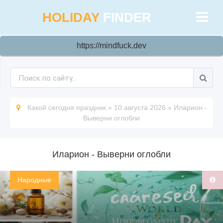
HOLIDAY
FINDER
https://mindfuck.dev
Какой сегодня праздник
»
10 августа 2026
»
Иларион -
Выверни оглобли
Иларион - Выверни оглобли
Народные