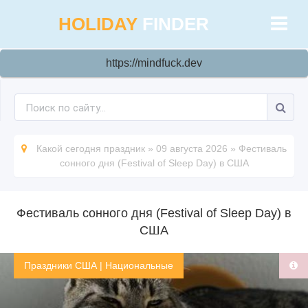
HOLIDAY
FINDER
https://mindfuck.dev
Какой сегодня праздник
»
09 августа 2026
»
Фестиваль
сонного дня (Festival of Sleep Day) в США
Фестиваль сонного дня (Festival of Sleep Day) в
США
Праздники США
|
Национальные