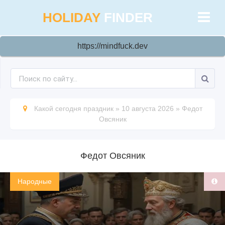
HOLIDAY
FINDER
https://mindfuck.dev
Какой сегодня праздник
»
10 августа 2026
»
Федот
Овсяник
Федот Овсяник
Народные