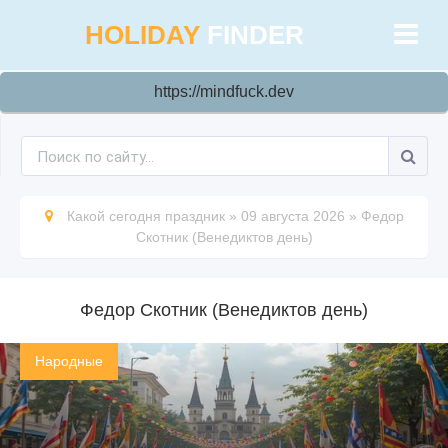
HOLIDAY
FINDER
https://mindfuck.dev
Какой сегодня праздник
»
09 августа 2026
»
Федор
Скотник (Венедиктов день)
Федор Скотник (Венедиктов день)
Народные