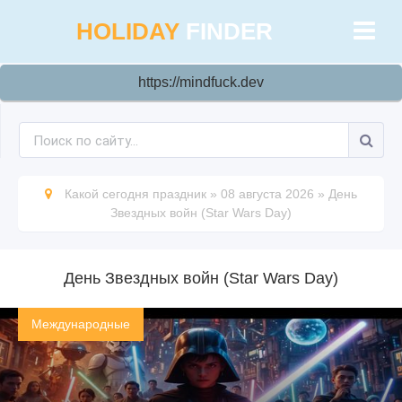
HOLIDAY
FINDER
https://mindfuck.dev
Какой сегодня праздник
»
08 августа 2026
»
День
Звездных войн (Star Wars Day)
День Звездных войн (Star Wars Day)
Международные