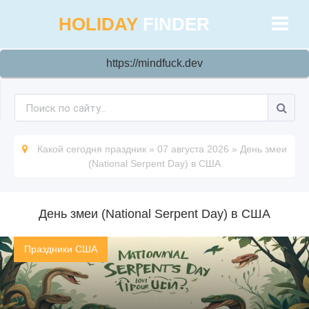
HOLIDAY
FINDER
https://mindfuck.dev
Какой сегодня праздник
»
07 августа 2026
»
День змеи
(National Serpent Day) в США
День змеи (National Serpent Day) в США
Праздники США