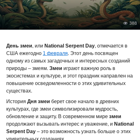
388
День змеи
, или
National Serpent Day
, отмечается в
США ежегодно
1 февраля
. Этот день посвящен
одному из самых загадочных и интересных созданий
природы – змеям.
Змеи
играют важную роль в
экосистемах и культуре, и этот праздник направлен на
повышение осведомленности о этих удивительных
существах.
История
Дня змеи
берет свое начало в древних
культурах, где змеи символизировали мудрость,
обновление и защиту. В современном мире
змеи
продолжают вызывать интерес и уважение, и
National
Serpent Day
– это возможность узнать больше о этих
удивительных созданиях.