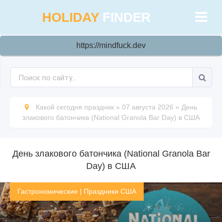
HOLIDAY
FINDER
https://mindfuck.dev
Какой сегодня праздник
»
07 августа 2026
»
День
злакового батончика (National Granola Bar Day) в США
День злакового батончика (National Granola Bar
Day) в США
Гастрономические
|
Праздники США