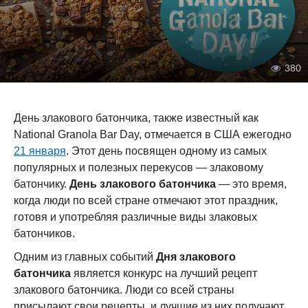
380
День злакового батончика, также известный как
National Granola Bar Day, отмечается в США ежегодно
21 января
. Этот день посвящен одному из самых
популярных и полезных перекусов — злаковому
батончику.
День злакового батончика
— это время,
когда люди по всей стране отмечают этот праздник,
готовя и употребляя различные виды злаковых
батончиков.
Одним из главных событий
Дня злакового
батончика
является конкурс на лучший рецепт
злакового батончика. Люди со всей страны
присылают свои рецепты, и лучшие из них получают