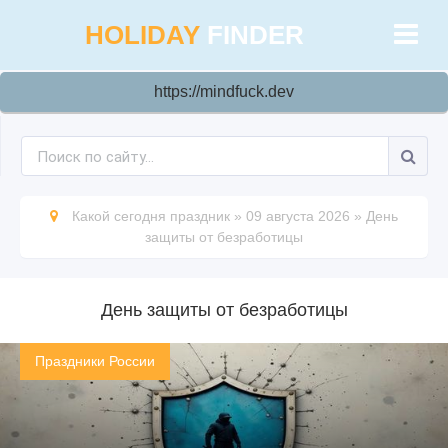
HOLIDAY
FINDER
https://mindfuck.dev
Какой сегодня праздник
»
09 августа 2026
»
День
защиты от безработицы
День защиты от безработицы
Праздники России