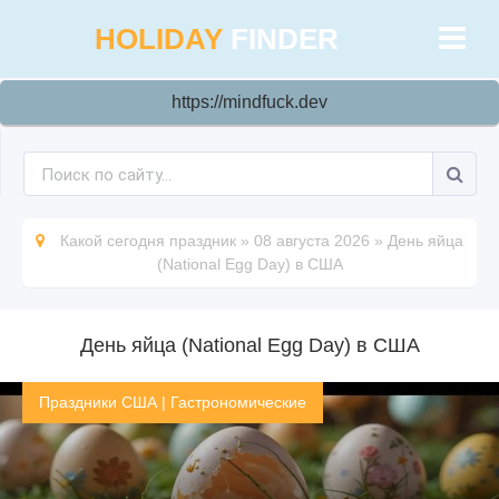
HOLIDAY
FINDER
https://mindfuck.dev
Какой сегодня праздник
»
08 августа 2026
»
День яйца
(National Egg Day) в США
День яйца (National Egg Day) в США
Праздники США
|
Гастрономические