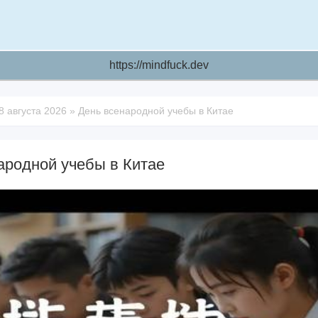
https://mindfuck.dev
8 августа 2026
»
День всенародной учебы в Китае
ародной учебы в Китае