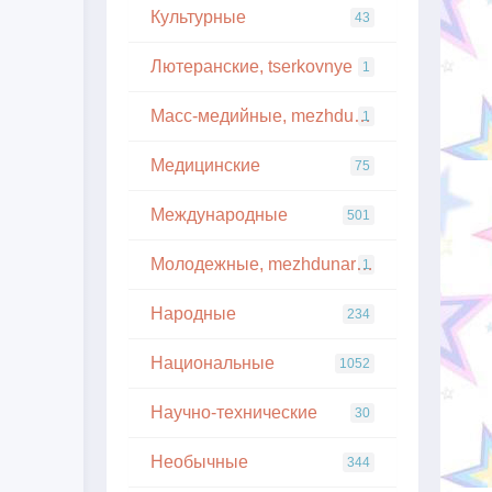
Культурные
43
Лютеранские, tserkovnye
1
Масс-медийные, mezhdunarodnye
1
Медицинские
75
Международные
501
Молодежные, mezhdunarodnye
1
Народные
234
Национальные
1052
Научно-технические
30
Необычные
344