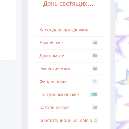
День светящихся окошек
Кaлeндapь пpaздникoв
Армейские
48
Дни памяти
59
Экологические
86
Финансовые
11
Гастрономические
255
Католические
26
Конституционные, natsionalnye
1