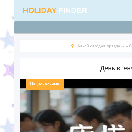
HOLIDAY
FINDER
Какой сегодня праздник
»
0
День всен
Национальные