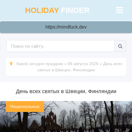
HOLIDAY
FINDER
https://mindfuck.dev
Какой сегодня праздник
»
06 августа 2026
»
День всех
святых в Швеции, Финляндии
День всех святых в Швеции, Финляндии
Национальные