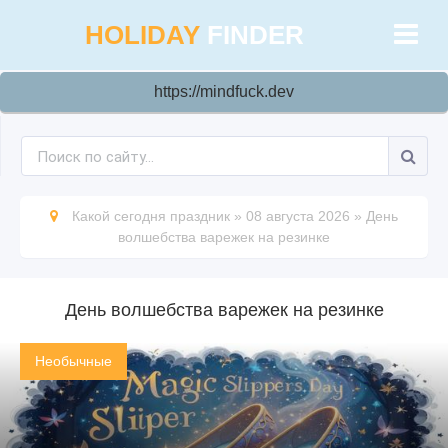
HOLIDAY
FINDER
https://mindfuck.dev
Какой сегодня праздник
»
08 августа 2026
»
День
волшебства варежек на резинке
День волшебства варежек на резинке
Необычные