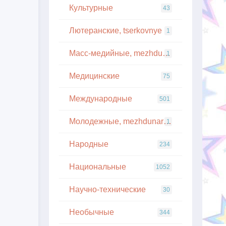
Культурные
43
Лютеранские, tserkovnye
1
Масс-медийные, mezhdunarodnye
1
Медицинские
75
Международные
501
Молодежные, mezhdunarodnye
1
Народные
234
Национальные
1052
Научно-технические
30
Необычные
344