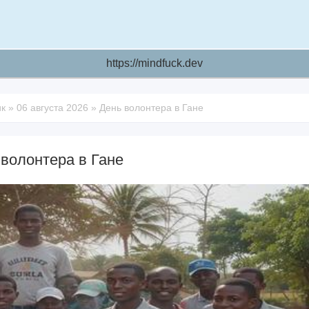
https://mindfuck.dev
ик
»
06 августа 2026
»
День волонтера в Гане
 волонтера в Гане