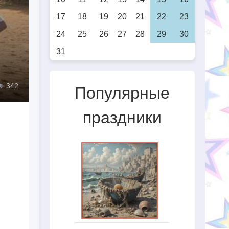
17
18
19
20
21
22
23
24
25
26
27
28
29
30
31
342
Популярные
праздники