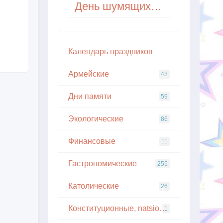
День шумящих ракушек
Кaлeндapь пpaздникoв
Армейские
48
Дни памяти
59
Экологические
86
Финансовые
11
Гастрономические
255
Католические
26
Конституционные, natsionalnye
1