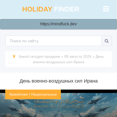
HOLIDAY
FINDER
https://mindfuck.dev
Какой сегодня праздник
»
08 августа 2026
»
День
военно-воздушных сил Ирана
День военно-воздушных сил Ирана
Армейские
|
Национальные