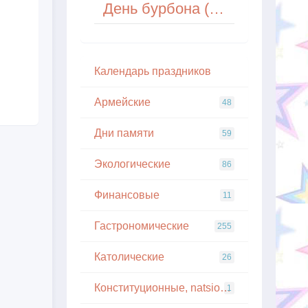
День бурбона (National Bourbon Day) в США
Кaлeндapь пpaздникoв
Армейские
48
Дни памяти
59
Экологические
86
Финансовые
11
Гастрономические
255
Католические
26
Конституционные, natsionalnye
1