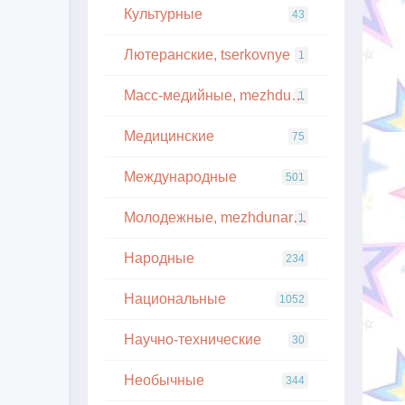
Культурные
43
Лютеранские, tserkovnye
1
Масс-медийные, mezhdunarodnye
1
Медицинские
75
Международные
501
Молодежные, mezhdunarodnye
1
Народные
234
Национальные
1052
Научно-технические
30
Необычные
344