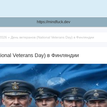
https://mindfuck.dev
 2026
»
День ветеранов (National Veterans Day) в Финляндии
ional Veterans Day) в Финляндии