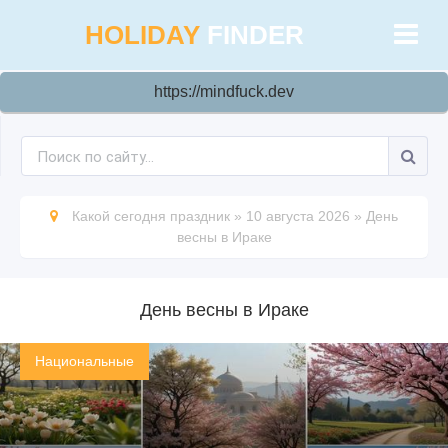
HOLIDAY
FINDER
https://mindfuck.dev
Какой сегодня праздник
»
10 августа 2026
»
День
весны в Ираке
День весны в Ираке
Национальные