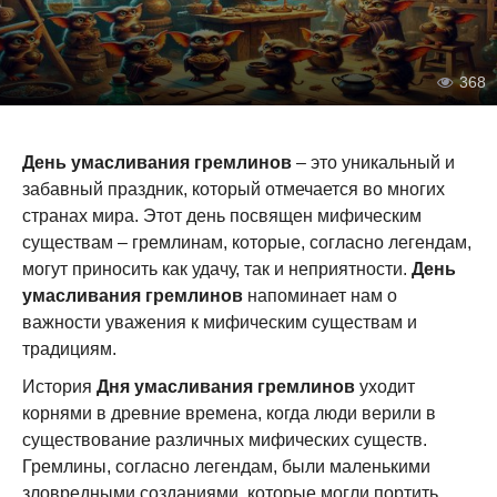
368
День умасливания гремлинов
– это уникальный и
забавный праздник, который отмечается во многих
странах мира. Этот день посвящен мифическим
существам – гремлинам, которые, согласно легендам,
могут приносить как удачу, так и неприятности.
День
умасливания гремлинов
напоминает нам о
важности уважения к мифическим существам и
традициям.
История
Дня умасливания гремлинов
уходит
корнями в древние времена, когда люди верили в
существование различных мифических существ.
Гремлины, согласно легендам, были маленькими
зловредными созданиями, которые могли портить