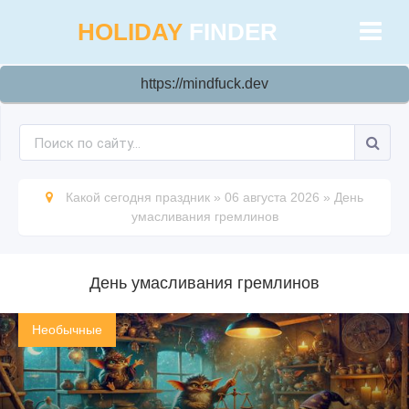
HOLIDAY
FINDER
https://mindfuck.dev
Какой сегодня праздник
»
06 августа 2026
»
День
умасливания гремлинов
День умасливания гремлинов
Необычные