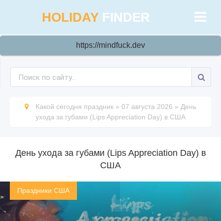
HOLIDAY
FINDER
https://mindfuck.dev
Какой сегодня праздник
»
07 августа 2026
»
День
ухода за губами (Lips Appreciation Day) в США
День ухода за губами (Lips Appreciation Day) в
США
Праздники США