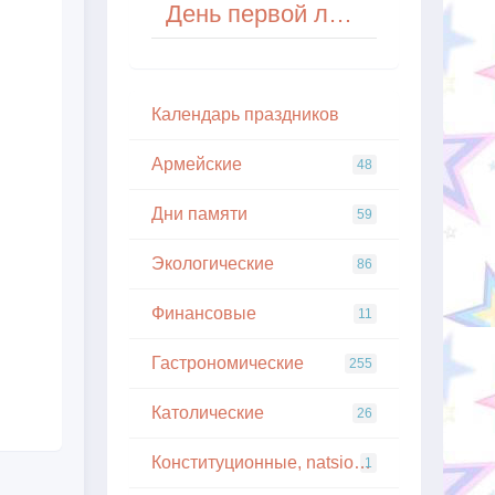
День первой любви (First Love Day) в США
Кaлeндapь пpaздникoв
Армейские
48
Дни памяти
59
Экологические
86
Финансовые
11
Гастрономические
255
Католические
26
Конституционные, natsionalnye
1