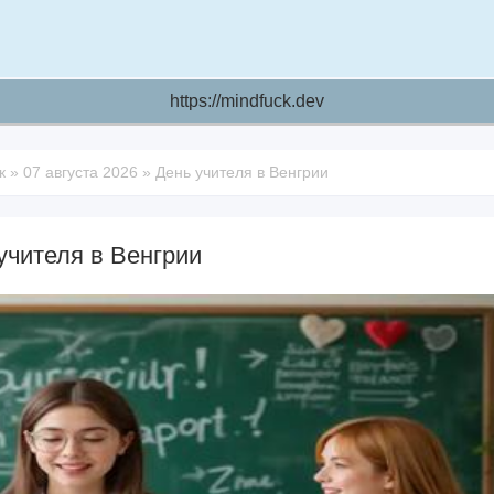
https://mindfuck.dev
к
»
07 августа 2026
»
День учителя в Венгрии
учителя в Венгрии