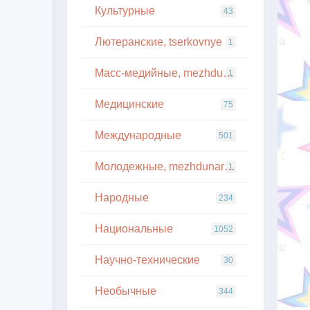
Культурные
43
Лютеранские, tserkovnye
1
Масс-медийные, mezhdunarodnye
1
Медицинские
75
Международные
501
Молодежные, mezhdunarodnye
1
Народные
234
Национальные
1052
Научно-технические
30
Необычные
344