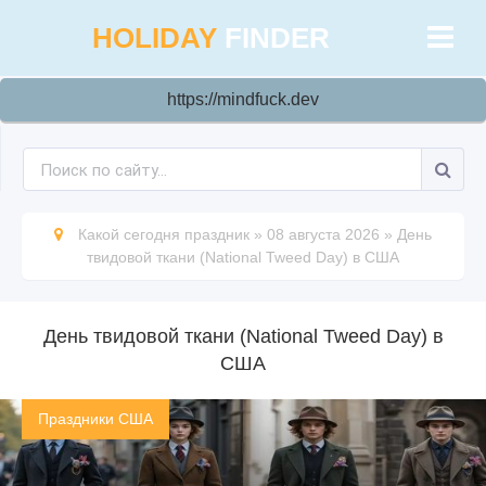
HOLIDAY
FINDER
https://mindfuck.dev
Какой сегодня праздник
»
08 августа 2026
»
День
твидовой ткани (National Tweed Day) в США
День твидовой ткани (National Tweed Day) в
США
Праздники США