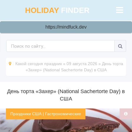
HOLIDAY
FINDER
https://mindfuck.dev
Какой сегодня праздник
»
09 августа 2026
»
День торта
«Захер» (National Sachertorte Day) в США
День торта «Захер» (National Sachertorte Day) в
США
Праздники США
|
Гастрономические