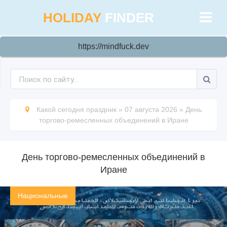
HOLIDAY
FINDER
https://mindfuck.dev
Какой сегодня праздник
»
07 августа 2026
»
День
торгово-ремесленных объединений в Иране
День торгово-ремесленных объединений в
Иране
Национальные