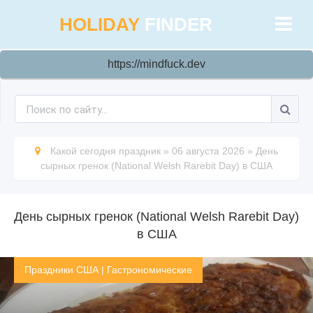
HOLIDAY
FINDER
https://mindfuck.dev
Какой сегодня праздник
»
06 августа 2026
»
День
сырных гренок (National Welsh Rarebit Day) в США
День сырных гренок (National Welsh Rarebit Day)
в США
Праздники США
|
Гастрономические