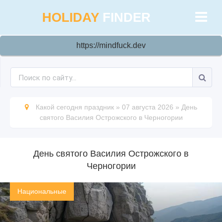
HOLIDAY
FINDER
https://mindfuck.dev
Какой сегодня праздник
»
07 августа 2026
»
День
святого Василия Острожского в Черногории
День святого Василия Острожского в
Черногории
Национальные