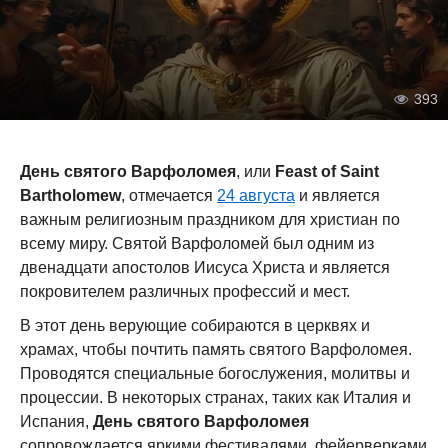
393
День святого Варфоломея
, или
Feast of Saint
Bartholomew
, отмечается
24 августа
и является
важным религиозным праздником для христиан по
всему миру. Святой Варфоломей был одним из
двенадцати апостолов Иисуса Христа и является
покровителем различных профессий и мест.
В этот день верующие собираются в церквях и
храмах, чтобы почтить память святого Варфоломея.
Проводятся специальные богослужения, молитвы и
процессии. В некоторых странах, таких как Италия и
Испания,
День святого Варфоломея
сопровождается яркими фестивалями, фейерверками