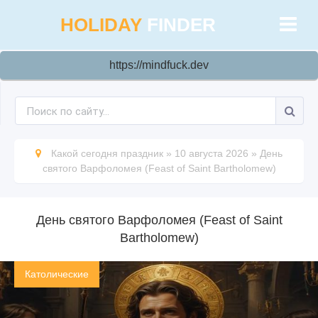
HOLIDAY
FINDER
https://mindfuck.dev
Какой сегодня праздник
»
10 августа 2026
»
День
святого Варфоломея (Feast of Saint Bartholomew)
День святого Варфоломея (Feast of Saint
Bartholomew)
Католические