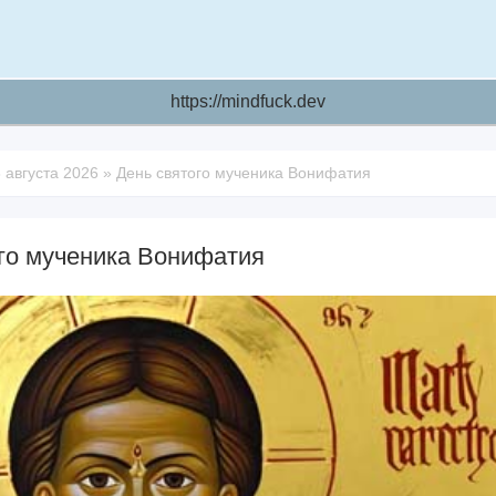
https://mindfuck.dev
 августа 2026
»
День святого мученика Вонифатия
го мученика Вонифатия