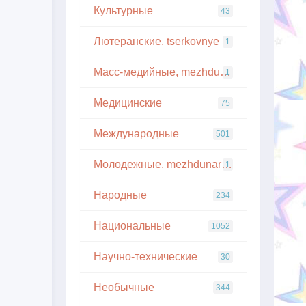
Культурные
43
Лютеранские, tserkovnye
1
Масс-медийные, mezhdunarodnye
1
Медицинские
75
Международные
501
Молодежные, mezhdunarodnye
1
Народные
234
Национальные
1052
Научно-технические
30
Необычные
344