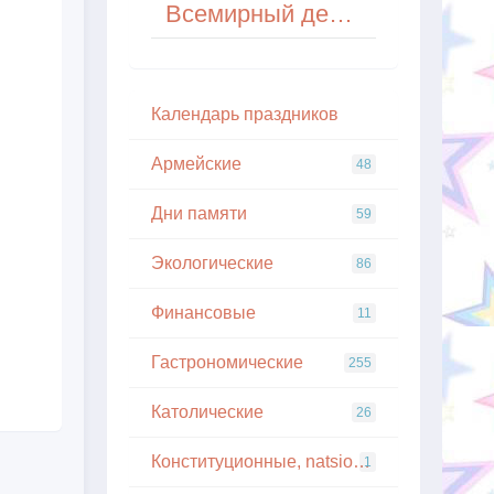
Всемирный день спирометрии и легочного здоровья (World Spirometry Day)
Кaлeндapь пpaздникoв
Армейские
48
Дни памяти
59
Экологические
86
Финансовые
11
Гастрономические
255
Католические
26
Конституционные, natsionalnye
1