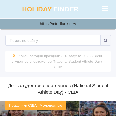
HOLIDAY
FINDER
https://mindfuck.dev
Какой сегодня праздник
»
07 августа 2026
»
День
студентов спортсменов (National Student Athlete Day) -
США
День студентов спортсменов (National Student
Athlete Day) - США
Праздники США
|
Молодежные