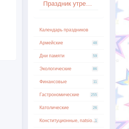
Праздник утренних иллюзий
Кaлeндapь пpaздникoв
Армейские
48
Дни памяти
59
Экологические
86
Финансовые
11
Гастрономические
255
Католические
26
Конституционные, natsionalnye
1