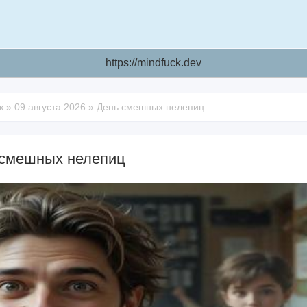
https://mindfuck.dev
к
»
09 августа 2026
»
День смешных нелепиц
 смешных нелепиц