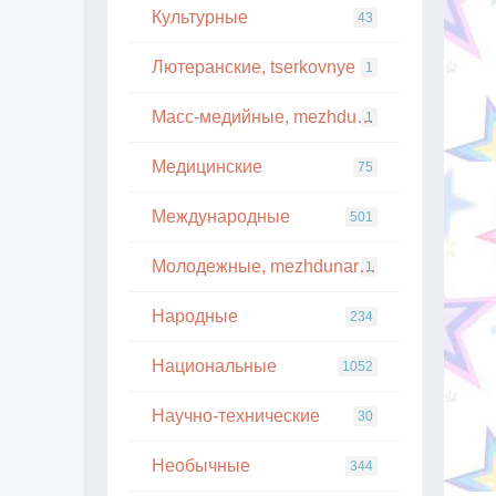
Культурные
43
Лютеранские, tserkovnye
1
Масс-медийные, mezhdunarodnye
1
Медицинские
75
Международные
501
Молодежные, mezhdunarodnye
1
Народные
234
Национальные
1052
Научно-технические
30
Необычные
344