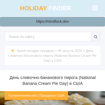
HOLIDAY
FINDER
https://mindfuck.dev
Какой сегодня праздник
»
06 августа 2026
»
День
сливочно-бананового пирога (National Banana Cream Pie
Day) в США
День сливочно-бананового пирога (National
Banana Cream Pie Day) в США
Гастрономические
|
Праздники США