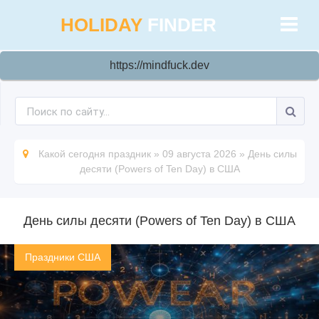
HOLIDAY
FINDER
https://mindfuck.dev
Какой сегодня праздник
»
09 августа 2026
»
День силы
десяти (Powers of Ten Day) в США
День силы десяти (Powers of Ten Day) в США
Праздники США