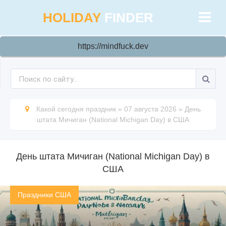
HOLIDAY
FINDER
https://mindfuck.dev
Какой сегодня праздник
»
07 августа 2026
»
День
штата Мичиган (National Michigan Day) в США
День штата Мичиган (National Michigan Day) в
США
Праздники США