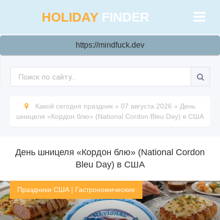
HOLIDAY
FINDER
https://mindfuck.dev
Какой сегодня праздник
»
07 августа 2026
»
День
шницеля «Кордон блю» (National Cordon Bleu Day) в США
День шницеля «Кордон блю» (National Cordon
Bleu Day) в США
Праздники США
|
Гастрономические