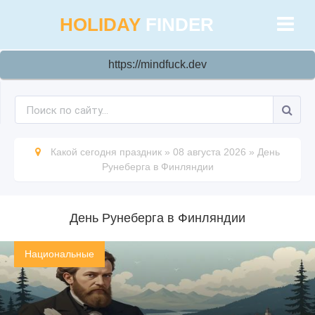
HOLIDAY
FINDER
https://mindfuck.dev
Какой сегодня праздник
»
08 августа 2026
»
День
Рунеберга в Финляндии
День Рунеберга в Финляндии
Национальные