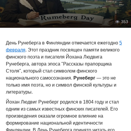
353
День Рунеберга в Финляндии отмечается ежегодно
5
февраля
. Этот праздник посвящен памяти великого
финского поэта и писателя Йохана Людвига
Рунеберга, автора эпоса "Рассказы прапорщика
Столя", который стал символом финского
национального самосознания.
Рунеберг
— это не
только имя поэта, но и символ финской культуры и
литературы.
Йохан Людвиг Рунеберг родился в 1804 году и стал
одним из самых известных финских писателей. Его
произведения оказали огромное влияние на
формирование национальной идентичности
Финляндии. В День Рунеберга принято читать его