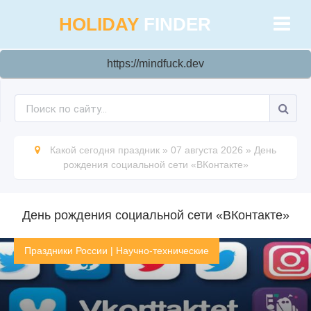
HOLIDAY
FINDER
https://mindfuck.dev
Какой сегодня праздник
»
07 августа 2026
»
День
рождения социальной сети «ВКонтакте»
День рождения социальной сети «ВКонтакте»
Праздники России
|
Научно-технические