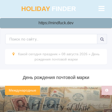
HOLIDAY
FINDER
https://mindfuck.dev
Какой сегодня праздник
»
08 августа 2026
»
День
рождения почтовой марки
День рождения почтовой марки
Международные