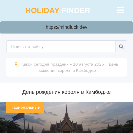
HOLIDAY
FINDER
https://mindfuck.dev
Какой сегодня праздник
»
10 августа 2026
»
День
рождения короля в Камбодже
День рождения короля в Камбодже
Национальные