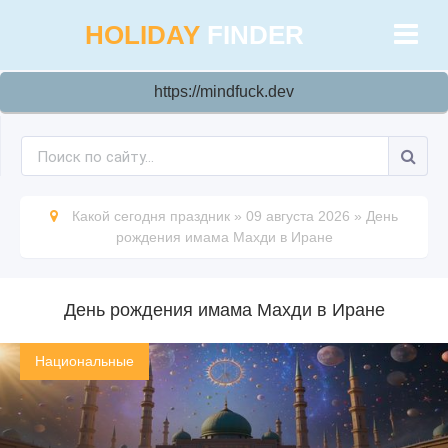
HOLIDAY
FINDER
https://mindfuck.dev
Какой сегодня праздник
»
09 августа 2026
»
День
рождения имама Махди в Иране
День рождения имама Махди в Иране
Национальные