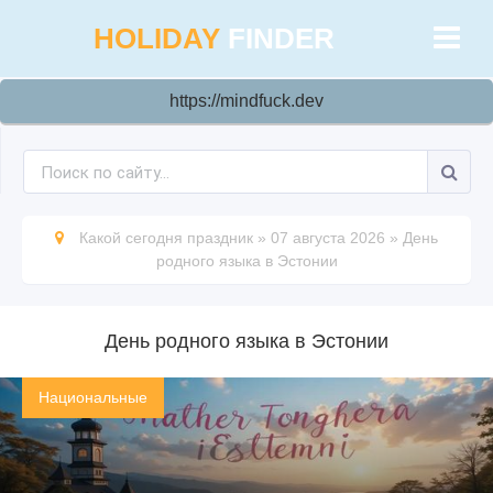
HOLIDAY
FINDER
https://mindfuck.dev
Какой сегодня праздник
»
07 августа 2026
»
День
родного языка в Эстонии
День родного языка в Эстонии
Национальные