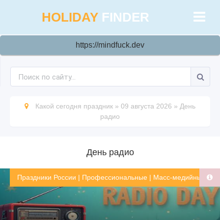
HOLIDAY
FINDER
https://mindfuck.dev
Какой сегодня праздник
»
09 августа 2026
»
День
радио
День радио
Праздники России
|
Профессиональные
|
Масс-медийные