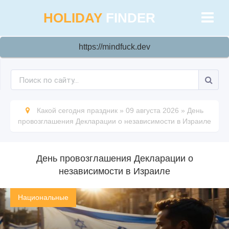
HOLIDAY
FINDER
https://mindfuck.dev
Какой сегодня праздник
»
09 августа 2026
»
День
провозглашения Декларации о независимости в Израиле
День провозглашения Декларации о
независимости в Израиле
Национальные