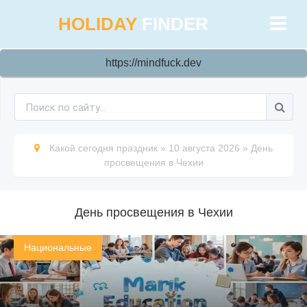
HOLIDAY
FINDER
https://mindfuck.dev
Какой сегодня праздник
»
10 августа 2026
»
День
просвещения в Чехии
День просвещения в Чехии
Национальные