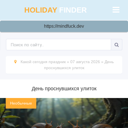
HOLIDAY
FINDER
https://mindfuck.dev
Какой сегодня праздник
»
07 августа 2026
»
День
проснувшихся улиток
День проснувшихся улиток
Необычные