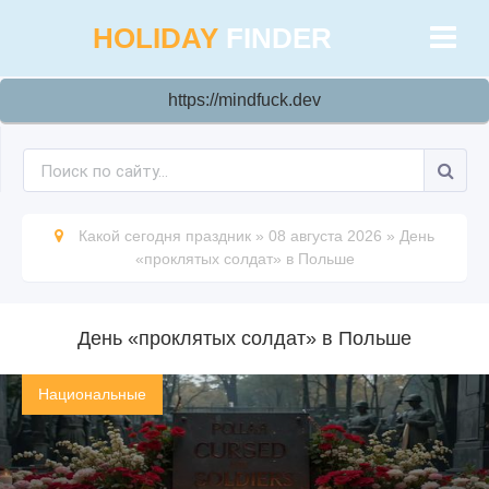
HOLIDAY
FINDER
https://mindfuck.dev
Какой сегодня праздник
»
08 августа 2026
»
День
«проклятых солдат» в Польше
День «проклятых солдат» в Польше
Национальные