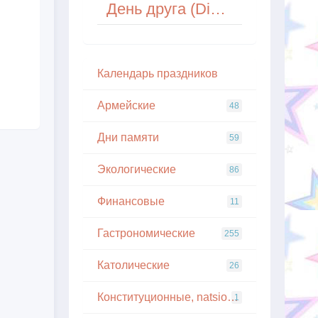
День друга (Dia do Amigo) в Аргентине, Бразилии, Эквадоре, Уругвае
Кaлeндapь пpaздникoв
Армейские
48
Дни памяти
59
Экологические
86
Финансовые
11
Гастрономические
255
Католические
26
Конституционные, natsionalnye
1