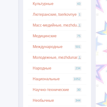
Культурные
43
Лютеранские, tserkovnye
1
Масс-медийные, mezhdunarodnye
1
Медицинские
75
Международные
501
Молодежные, mezhdunarodnye
1
Народные
234
Национальные
1052
Научно-технические
30
Необычные
344