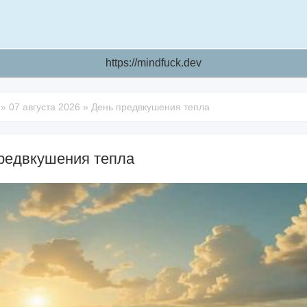
https://mindfuck.dev
»
07 августа 2026
»
День предвкушения тепла
редвкушения тепла