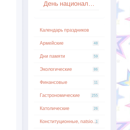
День национального спасения в Азербайджане
Кaлeндapь пpaздникoв
Армейские
48
Дни памяти
59
Экологические
86
Финансовые
11
Гастрономические
255
Католические
26
Конституционные, natsionalnye
1