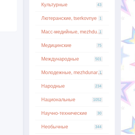
Культурные
43
Лютеранские, tserkovnye
1
Масс-медийные, mezhdunarodnye
1
Медицинские
75
Международные
501
Молодежные, mezhdunarodnye
1
Народные
234
Национальные
1052
Научно-технические
30
Необычные
344