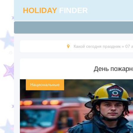
HOLIDAY
FINDER
Какой сегодня праздник
»
07 
День пожарн
Национальные