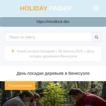
HOLIDAY
FINDER
https://mindfuck.dev
Какой сегодня праздник
»
06 августа 2026
»
День
посадки деревьев в Венесуэле
День посадки деревьев в Венесуэле
Национальные