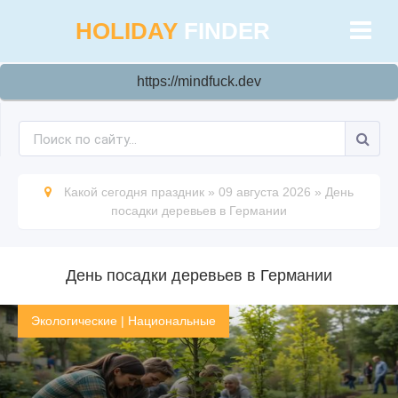
HOLIDAY
FINDER
https://mindfuck.dev
Какой сегодня праздник
»
09 августа 2026
»
День
посадки деревьев в Германии
День посадки деревьев в Германии
Экологические
|
Национальные