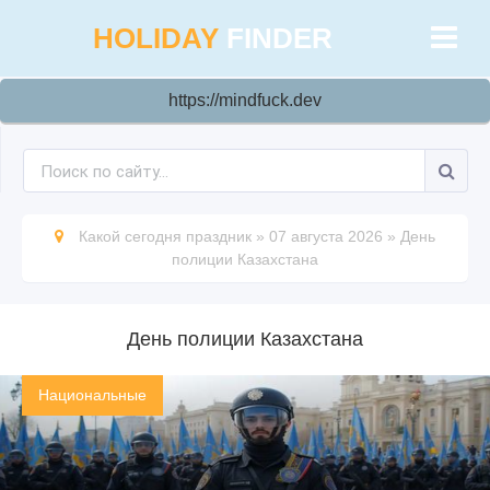
HOLIDAY
FINDER
https://mindfuck.dev
Какой сегодня праздник
»
07 августа 2026
»
День
полиции Казахстана
День полиции Казахстана
Национальные